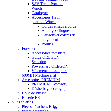
SAV Treuil Portable
Winch
Catalogue
Accessoires Treuil
portable Winch
Cordes et sacs à corde
Ancrages élingues
Caissons et coffres de
rangement
Poulies
Forestier
Accessoires forestiers
Guide OREGON
Sélection
Powersharp OREGON
Vêtement anti-coupure
600MH Machine a fil
Accessoires PREMIUM
PREMIUM Accessory
Désherbage écologique
Boite de vitesse
Batterie BS
Vues éclatées
Pièces détachées Briggs
Pièces détachées