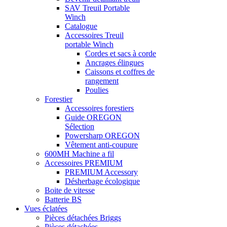
SAV Treuil Portable
Winch
Catalogue
Accessoires Treuil
portable Winch
Cordes et sacs à corde
Ancrages élingues
Caissons et coffres de
rangement
Poulies
Forestier
Accessoires forestiers
Guide OREGON
Sélection
Powersharp OREGON
Vêtement anti-coupure
600MH Machine a fil
Accessoires PREMIUM
PREMIUM Accessory
Désherbage écologique
Boite de vitesse
Batterie BS
Vues éclatées
Pièces détachées Briggs
Pièces détachées