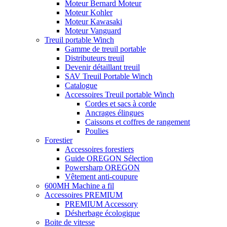
Moteur Bernard Moteur
Moteur Kohler
Moteur Kawasaki
Moteur Vanguard
Treuil portable Winch
Gamme de treuil portable
Distributeurs treuil
Devenir détaillant treuil
SAV Treuil Portable Winch
Catalogue
Accessoires Treuil portable Winch
Cordes et sacs à corde
Ancrages élingues
Caissons et coffres de rangement
Poulies
Forestier
Accessoires forestiers
Guide OREGON Sélection
Powersharp OREGON
Vêtement anti-coupure
600MH Machine a fil
Accessoires PREMIUM
PREMIUM Accessory
Désherbage écologique
Boite de vitesse