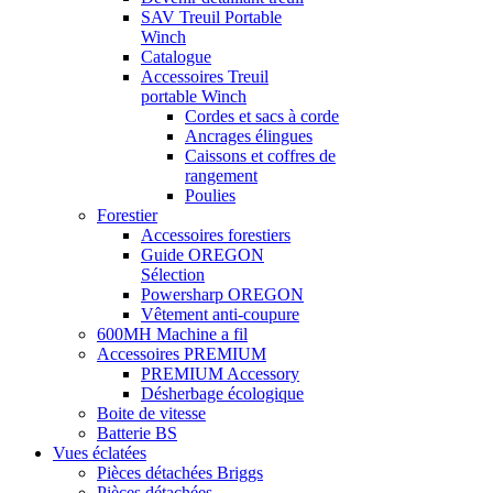
SAV Treuil Portable
Winch
Catalogue
Accessoires Treuil
portable Winch
Cordes et sacs à corde
Ancrages élingues
Caissons et coffres de
rangement
Poulies
Forestier
Accessoires forestiers
Guide OREGON
Sélection
Powersharp OREGON
Vêtement anti-coupure
600MH Machine a fil
Accessoires PREMIUM
PREMIUM Accessory
Désherbage écologique
Boite de vitesse
Batterie BS
Vues éclatées
Pièces détachées Briggs
Pièces détachées