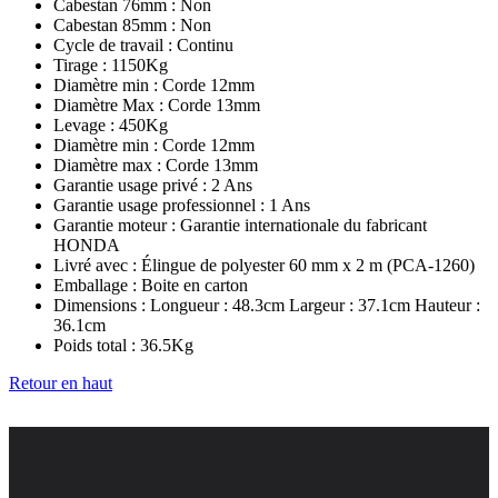
Cabestan 76mm :
Non
Cabestan 85mm :
Non
Cycle de travail :
Continu
Tirage :
1150Kg
Diamètre min :
Corde 12mm
Diamètre Max :
Corde 13mm
Levage :
450Kg
Diamètre min :
Corde 12mm
Diamètre max :
Corde 13mm
Garantie usage privé :
2 Ans
Garantie usage professionnel :
1 Ans
Garantie moteur :
Garantie internationale du fabricant
HONDA
Livré avec :
Élingue de polyester 60 mm x 2 m (PCA-1260)
Emballage :
Boite en carton
Dimensions :
Longueur : 48.3cm Largeur : 37.1cm Hauteur :
36.1cm
Poids total :
36.5Kg
Retour en haut