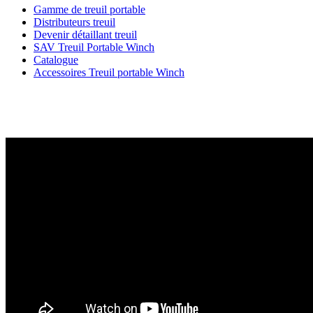
Gamme de treuil portable
Distributeurs treuil
Devenir détaillant treuil
SAV Treuil Portable Winch
Catalogue
Accessoires Treuil portable Winch