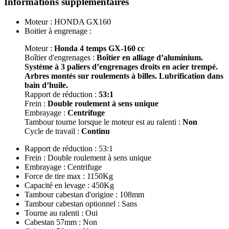
Informations supplémentaires
Moteur :
HONDA GX160
Boitier à engrenage :
Moteur :
Honda 4 temps GX-160 cc
Boîtier d'engrenages :
Boîtier en alliage d’aluminium.
Système à 3 paliers d’engrenages droits en acier trempé.
Arbres montés sur roulements à billes. Lubrification dans
bain d’huile.
Rapport de réduction :
53:1
Frein :
Double roulement à sens unique
Embrayage :
Centrifuge
Tambour tourne lorsque le moteur est au ralenti :
Non
Cycle de travail :
Continu
Rapport de réduction :
53:1
Frein :
Double roulement à sens unique
Embrayage :
Centrifuge
Force de tire max :
1150Kg
Capacité en levage :
450Kg
Tambour cabestan d'origine :
108mm
Tambour cabestan optionnel :
Sans
Tourne au ralenti :
Oui
Cabestan 57mm :
Non